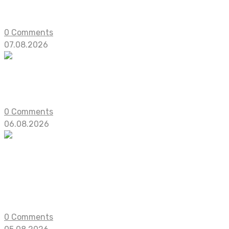
В этой подборке вы найдете 10 офлайн-проектов о вы
0 Comments
07.08.2026
Смерть Джоэла — это хорошо? Разбираем 
The Last of Us: Part II, безусловно, стала важной вехой…
0 Comments
06.08.2026
Почти вошли в топ: 10 лучших игр перво
на Metacritic
Попадание в топ-10, безусловно, является весомым до
0 Comments