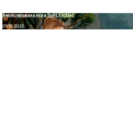
09.02.2026
Анонсирована игра Split Fiction
09.10.2025
Гайд для новичков Outriders
14.02.2026
Разработчики HoMM: Olden Era рассказали о сюжетной ка
28.10.2025
Кажется, мы узнали про новый эксклюзив для PS5 в 2025 
25.11.2025
Время героев! Про кампанию Heroes of Might and Magic 3:
12.10.2025
Microsoft запатентовала ИИ для создания игр