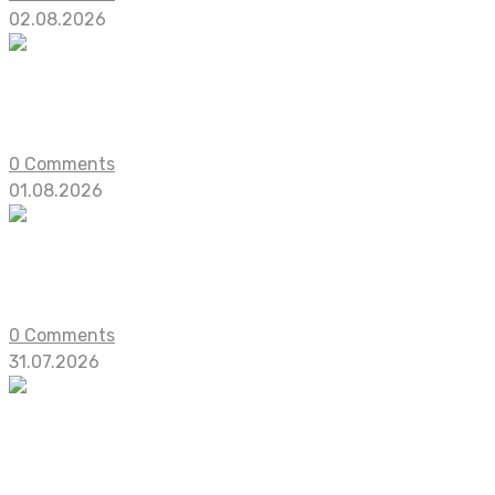
02.08.2026
Пока не научишься отпускать. Обзор Unti
Есть истории, которым удается растрогать красивой 
0 Comments
01.08.2026
В Steam состоялся релиз игры Leafy Cor
В Steam стала доступна игра об управлении небольши
0 Comments
31.07.2026
Боевик Wuchang: Fallen Feathers получ
Ролевой экшен Wuchang: Fallen Feathers обзаведется с