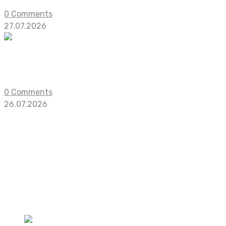
0 Comments
27.07.2026
Анонс экшен-данжен-кроулера Ignite th
Инди-разработчики представили Ignite the Depths — 
0 Comments
26.07.2026
1
2
3
4
…
41
Go to the next page