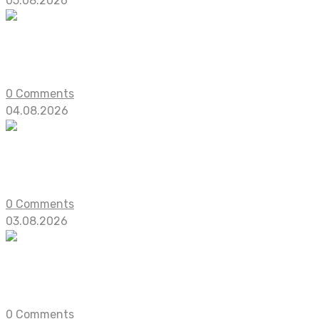
05.08.2026
Готовьте подарки летом: в Steam вышла
Канадская инди-студия BIGG Studios выпустила бесп
0 Comments
04.08.2026
Релиз зомби-экшена Stupid Never Dies о
Разработчики из GPTRACK50 сообщили, что амбициозны
0 Comments
03.08.2026
10 Action RPG в духе Diablo, релиз кото
В подборке собраны десять Action RPG, использующих 
0 Comments