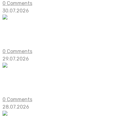
0 Comments
30.07.2026
Новый рекорд серии: ремейк Resident E
Японский издатель Capcom опубликовал финансовый о
0 Comments
29.07.2026
Ветеран BioWare Марк Дарра заявил, что
Марк Дарра, который ранее занимал должность исполн
0 Comments
28.07.2026
10 новых градостроительных симуляторо
Во второй половине 2026 года в Steam должны выйти