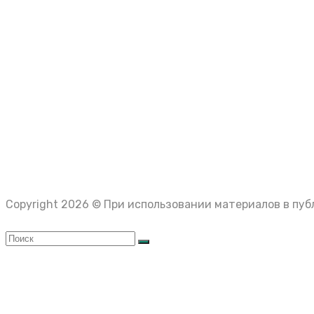
Виктор к
Как включить разделенный экран для кооператива
Игра в сплит-скрин экран на PS5 и Xbox следует тем же 
Новости игрового мира - Игровой портал нового вр
8 Август 2026
Карта сайта
Политика персональных данных
Сайт является полностью открытым ресурсом, где все 
указывают ссылки на первоисточники либо ссылки ука
авторских прав.
Created by https://zaplata.ru
Copyright 2026 © При использовании материалов в пу
Закрыть меню